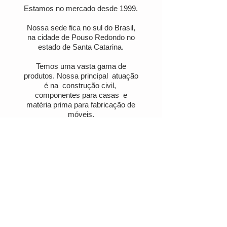
​Estamos no mercado desde 1999.
Nossa sede fica no sul do Brasil,
na cidade de Pouso Redondo no
estado de Santa Catarina.
Temos uma vasta gama de
produtos. Nossa principal atuação
é na construção civil,
componentes para casas e
matéria prima para fabricação de
móveis.
Produtos
Flat Jambs
Frame for sofa
FJ Boards
Eucalyptus Panel
Mouldings
Pellets
Pine Panel
Pine Shelving